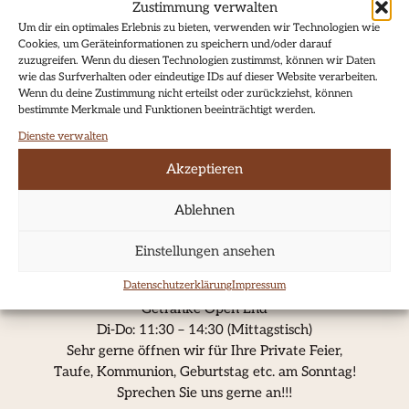
Zustimmung verwalten
Um dir ein optimales Erlebnis zu bieten, verwenden wir Technologien wie
Cookies, um Geräteinformationen zu speichern und/oder darauf
zuzugreifen. Wenn du diesen Technologien zustimmst, können wir Daten
wie das Surfverhalten oder eindeutige IDs auf dieser Website verarbeiten.
Wenn du deine Zustimmung nicht erteilst oder zurückziehst, können
bestimmte Merkmale und Funktionen beeinträchtigt werden.
Dienste verwalten
Akzeptieren
Ablehnen
Einstellungen ansehen
So-Mo: Ruhetag
Datenschutzerklärung
Impressum
Di-Sa: 17:30 – 22:00 (Küche)
Getränke Open End
Di-Do: 11:30 – 14:30 (Mittagstisch)
Sehr gerne öffnen wir für Ihre Private Feier,
Taufe, Kommunion, Geburtstag etc. am Sonntag!
Sprechen Sie uns gerne an!!!