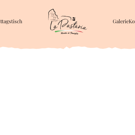
ttagstisch
Galerie
Ko